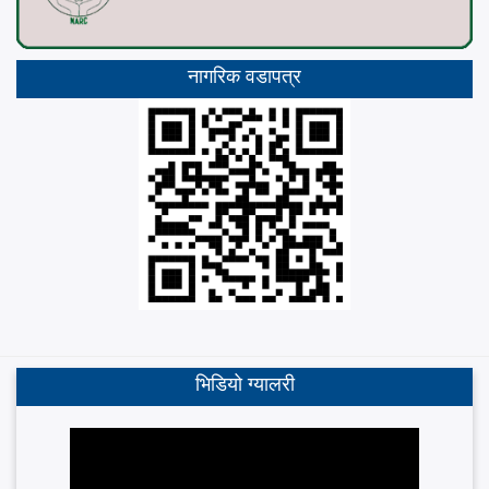
नागरिक वडापत्र
भिडियो ग्यालरी