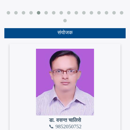
संयोजक
डा. वसन्त चालिसे
📞 9852050752