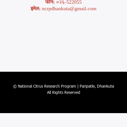
फोन:
०२६-522055
इमेल:
ncrpdhankuta@gmail.com
© National Citrus Research Program | Paripatle, Dhankuta
All Rights Reserved